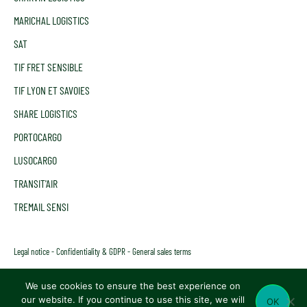
MARICHAL LOGISTICS
SAT
TIF FRET SENSIBLE
TIF LYON ET SAVOIES
SHARE LOGISTICS
PORTOCARGO
LUSOCARGO
TRANSIT'AIR
TREMAIL SENSI
Legal notice
Confidentiality & GDPR
General sales terms
We use cookies to ensure the best experience on
our website. If you continue to use this site, we will
OK