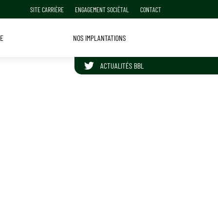
SITE CARRIÈRE
ENGAGEMENT SOCIÉTAL
CONTACT
PE
NOS IMPLANTATIONS
ACTUALITÉS BBL
SUIVRE BBL GROUPE SUR TWITTER