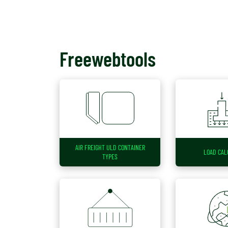
Freewebtools
AIR FREIGHT ULD CONTAINER
LOAD CAL
TYPES