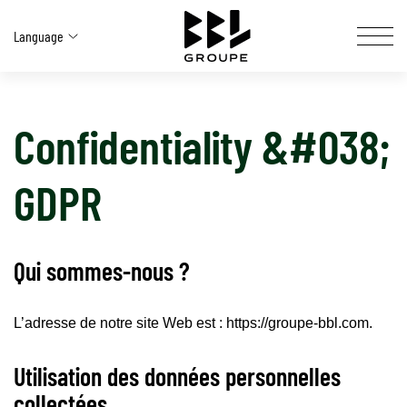
Language
Confidentiality &#038;
FAALİYETLERİMİZ
ÇÖZÜMLERIMIZ
GDPR
BBL AT A GLANCE
OUR NETWORK
Qui sommes-nous ?
CAREERS SITE
L’adresse de notre site Web est : https://groupe-bbl.com.
SOCIAL & ENVIRONMENTAL COMMITMENT
Utilisation des données personnelles
CONTACT US
collectées