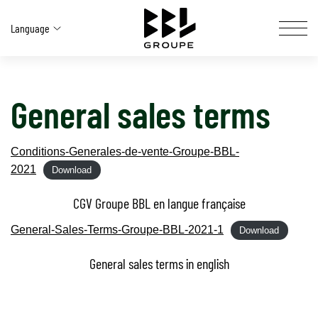
Language
General sales terms
FAALİYETLERİMİZ
ÇÖZÜMLERIMIZ
Conditions-Generales-de-vente-Groupe-BBL-
BBL AT A GLANCE
2021
Download
OUR NETWORK
CGV Groupe BBL en langue française
General-Sales-Terms-Groupe-BBL-2021-1
Download
CAREERS SITE
General sales terms in english
SOCIAL & ENVIRONMENTAL COMMITMENT
CONTACT US